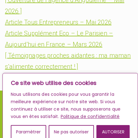
2026 ]
Article Tous Entrepreneurs – Mai 2026
Article Supplément Eco – Le Parisien –
Aujourd’hui en France – Mars 2026
[ Témoignages proches aidantes : ma maman
s’alimente correctement ! ]
Ce site web utilise des cookies
Nous utilisons des cookies pour vous garantir la
meilleure expérience sur notre site web. Si vous
continuez à utiliser ce site, nous supposerons que
vous en êtes satisfait.
Politique de confidentialité
© Clemence & Antonin - 2024 - La franchise - Spécialiste
du portage de repas à domicile pour les séniors
Paramètrer
Ne pas autoriser
AUTORISER
Mentions légales
Politique de confidentialité
Cookies