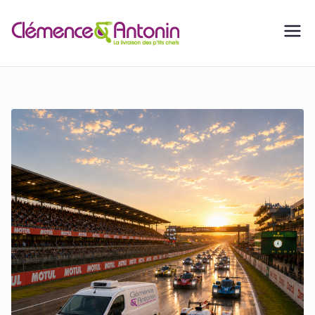
La
franchis
e
Clémen
ce &
Antonin