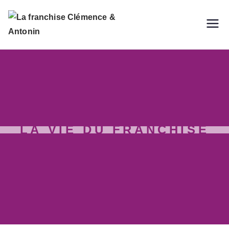
La
franchis
e
Clémenc
LA VIE DU FRANCHISÉ
e &
Antonin