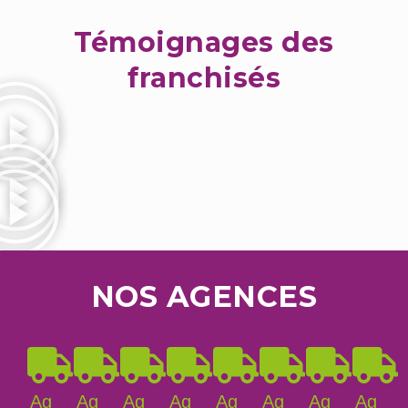
Témoignages des
franchisés
NOS AGENCES
Ag
Ag
Ag
Ag
Ag
Ag
Ag
Ag