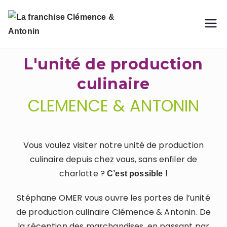
La
franchis
L'unité de production
culinaire
e
CLEMENCE & ANTONIN
Clémenc
e &
Vous voulez visiter notre unité de production
culinaire depuis chez vous, sans enfiler de
Antonin
charlotte ?
C’est possible !
Stéphane OMER vous ouvre les portes de l’unité
de production culinaire Clémence & Antonin. De
la réception des marchandises, en passant par